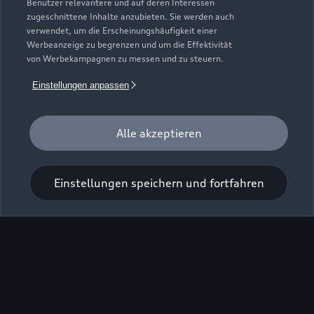
Benutzer relevantere und auf deren Interessen
zugeschnittene Inhalte anzubieten. Sie werden auch
Zur Inspektion
verwendet, um die Erscheinungshäufigkeit einer
Werbeanzeige zu begrenzen und um die Effektivität
von Werbekampagnen zu messen und zu steuern.
Einstellungen anpassen
Alle akzeptieren
Einstellungen speichern und fortfahren
Zu den Rädern
Zurück nach oben