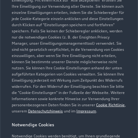
Einwilligung. Mit einem Klick auf "Alle akzeptieren" erteilen Sie
Ihre Einwilligung zur Verwendung aller Dienste. Sie können auch
einzelne Einwilligungen erteilen, indem Sie die Schieberegler für
Robert-Bosch-Straße 17-19
jede Cookie-Kategorie einzeln anklicken und diese Einstellungen
64625 Bensheim
durch Klicken auf "Einstellungen speichern und fortfahren"
speichern. Falls Sie keinen der Schieberegler anklicken, werden
nur die notwendigen Cookies (z. B. der Ensighten Privacy
06251 10900
Manager, unser Einwilligungsmanagementtool) verwendet. Sie
sind nicht gesetzlich verpflichtet, in die Verwendung von Cookies
audi.be@wiest-autohaeuser.de
einzuwilligen, aber wenn Sie Ihre Einwilligung nicht erteilen,
können Sie bestimmte unserer Dienste möglicherweise nicht
nutzen. Sie können Ihre Cookie-Einstellungen anhand der unten
Kontaktdaten herunterladen
aufgeführten Kategorien von Cookies verwalten. Sie können Ihre
Einwilligung jederzeit mit Wirkung zum Zeitpunkt des Widerrufs
widerrufen. Für den Widerruf der Einwilligung beachten Sie bitte
die "Cookie-Einstellungen" in der Fußzeile der Webseite. Weitere
Öffnungszeiten
Informationen sowie konkrete Hinweise zur Verwendung Ihrer
personenbezogenen Daten finden Sie in unserer
Cookie Richtlinie
,
unserem
Datenschutzhinweis
und im
Impressum
.
Verkauf
Notwendige Cookies
Schließt bald
18:30
Notwendige Cookies werden benötigt, um Ihnen grundlegende