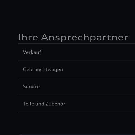
Ihre Ansprechpartner
Sección
Verkauf
1
Sección
Gebrauchtwagen
2
Sección
Service
3
Sección
Teile und Zubehör
4