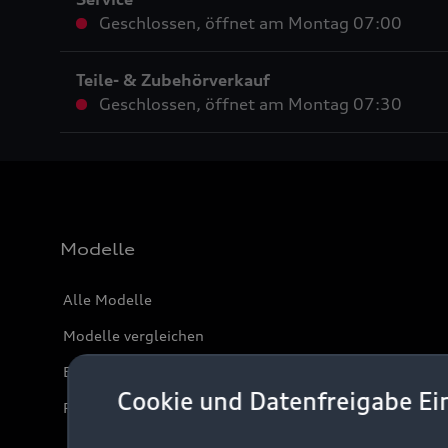
Geschlossen
,
öffnet am
Montag 07:00
Teile- & Zubehörverkauf
Geschlossen
,
öffnet am
Montag 07:30
Modelle
Alle Modelle
Modelle vergleichen
Elektromodelle
Cookie und Datenfreigabe Ei
Plug-in-Hybride