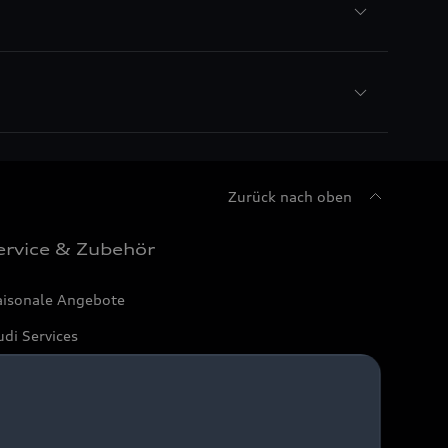
Zurück nach oben
ervice & Zubehör
aisonale Angebote
di Services
arantie
di digital services
yAudi