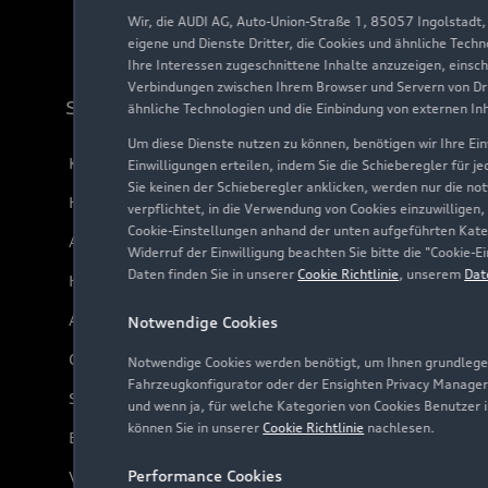
Wir, die AUDI AG, Auto-Union-Straße 1, 85057 Ingolstadt
eigene und Dienste Dritter, die Cookies und ähnliche Tech
Ihre Interessen zugeschnittene Inhalte anzuzeigen, einsc
Verbindungen zwischen Ihrem Browser und Servern von Dri
Support
ähnliche Technologien und die Einbindung von externen In
Um diese Dienste nutzen zu können, benötigen wir Ihre Einw
Kundenservice
Einwilligungen erteilen, indem Sie die Schieberegler für j
Sie keinen der Schieberegler anklicken, werden nur die no
Händlersuche
verpflichtet, in die Verwendung von Cookies einzuwilligen,
Cookie-Einstellungen anhand der unten aufgeführten Kateg
Audi Code
Widerruf der Einwilligung beachten Sie bitte die "Cookie
Daten finden Sie in unserer
Cookie Richtlinie
, unserem
Dat
Häufige Fragen (FAQ)
Audi Online Beratung
Notwendige Cookies
Online-Terminvereinbarung
Notwendige Cookies werden benötigt, um Ihnen grundlegen
Fahrzeugkonfigurator oder der Ensighten Privacy Manager
Servicekontakt
und wenn ja, für welche Kategorien von Cookies Benutzer 
können Sie in unserer
Cookie Richtlinie
nachlesen.
Bordbuch & Bedienungsanleitungen
Performance Cookies
Verträge kündigen