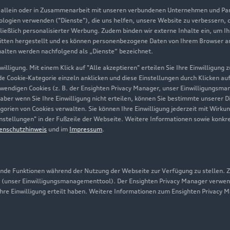
, allein oder in Zusammenarbeit mit unseren verbundenen Unternehmen und Part
Geschäftskunden
nologien verwenden ("Dienste"), die uns helfen, unsere Website zu verbessern,
hließlich personalisierter Werbung. Zudem binden wir externe Inhalte ein, um I
tten hergestellt und es können personenbezogene Daten von Ihrem Browser an 
Über Audi
halten werden nachfolgend als „Dienste“ bezeichnet.
illigung. Mit einem Klick auf "Alle akzeptieren" erteilen Sie Ihre Einwilligung
Unternehmen
ede Cookie-Kategorie einzeln anklicken und diese Einstellungen durch Klicken au
twendigen Cookies (z. B. der Ensighten Privacy Manager, unser Einwilligungsma
Karriere
 aber wenn Sie Ihre Einwilligung nicht erteilen, können Sie bestimmte unserer 
orien von Cookies verwalten. Sie können Ihre Einwilligung jederzeit mit Wirku
Investor Relations
-Einstellungen" in der Fußzeile der Webseite. Weitere Informationen sowie ko
enschutzhinweis
und im
Impressum
.
Presse & Media Center
Datenschutz
Audi erleben
de Funktionen während der Nutzung der Webseite zur Verfügung zu stellen. Zu
 (unser Einwilligungsmanagementtool). Der Ensighten Privacy Manager verwen
Newsletter
ihre Einwilligung erteilt haben. Weitere Informationen zum Ensighten Privacy 