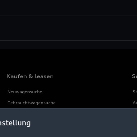
Kaufen & leasen
S
Neuwagensuche
S
Gebrauchtwagensuche
Au
Gebrauchtwagen
G
nstellung
Finanzierung
Au
Aktionen & Angebote
m